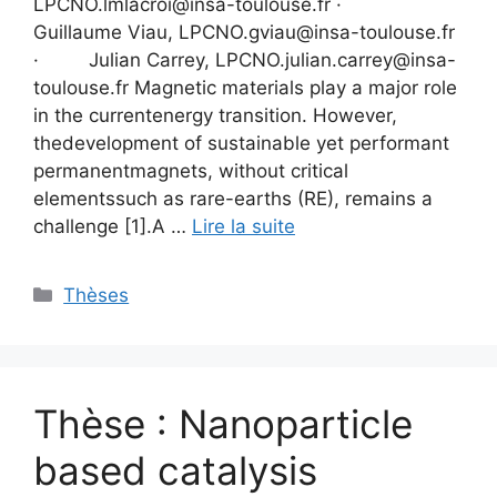
LPCNO.lmlacroi@insa-toulouse.fr ·
Guillaume Viau, LPCNO.gviau@insa-toulouse.fr
· Julian Carrey, LPCNO.julian.carrey@insa-
toulouse.fr Magnetic materials play a major role
in the currentenergy transition. However,
thedevelopment of sustainable yet performant
permanentmagnets, without critical
elementssuch as rare-earths (RE), remains a
challenge [1].A …
Lire la suite
Thèses
Thèse : Nanoparticle
based catalysis