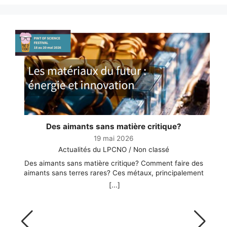
Des aimants sans matière critique?
19 mai 2026
Actualités du LPCNO / Non classé
Des aimants sans matière critique? Comment faire des
aimants sans terres rares? Ces métaux, principalement
extraits en Chine, sont aussi performants que polluants, et
t
[...]
nous travaillons au sein d’un consortium de 5 laboratoires à
créer une alternative à base de fer, bien que ce matériau
soit un vrai casse-tête pour les chimistes ! Dans le cadre du
festival Pint of Science, une soirée d’échange avec un large