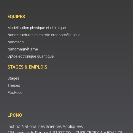
ÉQUIPES
Modélisation physique et chimique
Nanostructures et chimie organométallique
Nanotech
Nanomagnétisme
Optoélectronique quantique
STAGES & EMPLOIS
Stages
Thèses
Post-doc
LPCNO
Institut National des Sciences Appliquées
135 avenue de Rangueil, 31077 TOULOUSE CEDEX 4 – FRANCE