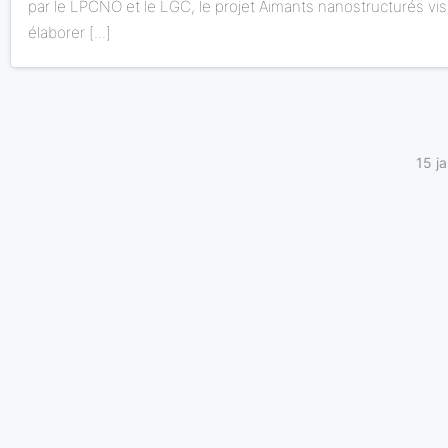
par le LPCNO et le LGC, le projet Aimants nanostructurés vis
élaborer [...]
15 j