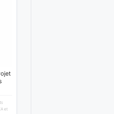
ojet
s
ts
A​ et