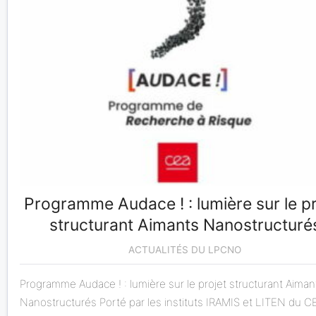
Programme Audace ! : lumière sur le pr
structurant Aimants Nanostructuré
ACTUALITÉS DU LPCNO
Programme Audace ! : lumière sur le projet structurant Aiman
Nanostructurés Porté par les instituts IRAMIS et LITEN du CE