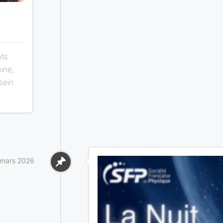
nts
ine,
sein
mars 2026