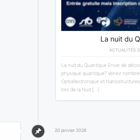
La nuit du 
ACTUALITÉS 
La nuit du Quantique Envie de découv
physique quantique? Venez nombreu
Optoélectronique et Nanostructures
lors de la Nuit [...]
20 janvier 2026