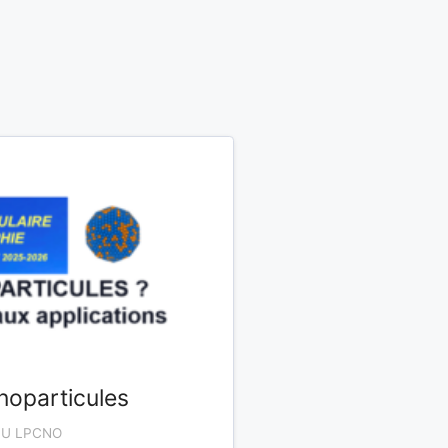
oparticules
DU LPCNO