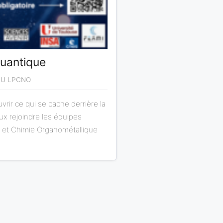
Quantique
DU LPCNO
rir ce qui se cache derrière la
x rejoindre les équipes
 et Chimie Organométallique