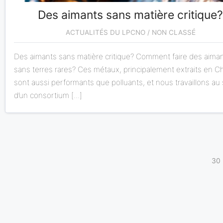
Des aimants sans matière critique?
ACTUALITÉS DU LPCNO / NON CLASSÉ
Des aimants sans matière critique? Comment faire des aima
sans terres rares? Ces métaux, principalement extraits en Ch
sont aussi performants que polluants, et nous travaillons au 
d’un consortium [...]
30 