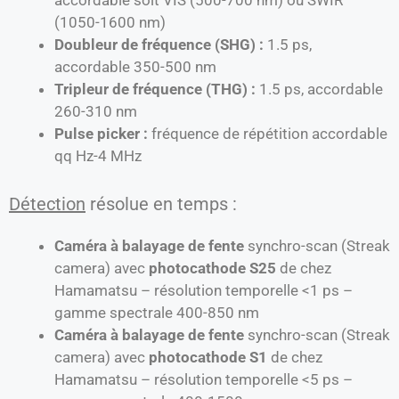
accordable soit VIS (500-700 nm) ou SWIR
(1050-1600 nm)
Doubleur de fréquence (SHG) :
1.5 ps,
accordable 350-500 nm
Tripleur de fréquence (THG) :
1.5 ps, accordable
260-310 nm
Pulse picker :
fréquence de répétition accordable
qq Hz-4 MHz
Détection
résolue en temps :
Caméra à balayage de fente
synchro-scan (Streak
camera) avec
photocathode S25
de chez
Hamamatsu – résolution temporelle <1 ps –
gamme spectrale 400-850 nm
Caméra à balayage de fente
synchro-scan (Streak
camera) avec
photocathode S1
de chez
Hamamatsu – résolution temporelle <5 ps –