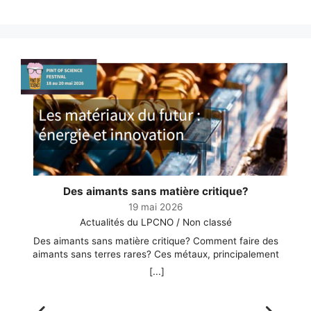
Des aimants sans matière critique?
19 mai 2026
Actualités du LPCNO / Non classé
Des aimants sans matière critique? Comment faire des
aimants sans terres rares? Ces métaux, principalement
extraits en Chine, sont aussi performants que polluants, et
t
[...]
nous travaillons au sein d’un consortium de 5 laboratoires à
créer une alternative à base de fer, bien que ce matériau
soit un vrai casse-tête pour les chimistes ! Dans le cadre du