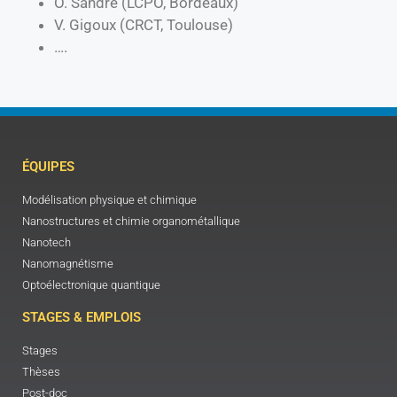
O. Sandre (LCPO, Bordeaux)
V. Gigoux (CRCT, Toulouse)
….
ÉQUIPES
Modélisation physique et chimique
Nanostructures et chimie organométallique
Nanotech
Nanomagnétisme
Optoélectronique quantique
STAGES & EMPLOIS
Stages
Thèses
Post-doc