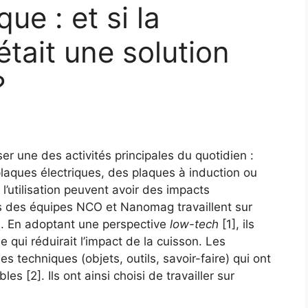
magnétique, coquille passivante)
e : et si la
électronique (coquille isolante). Son 
consiste, grâce à des réactions chim
était une solution
à fabriquer, observer, manipuler, as
ces nanoparticules dans l’optique de
de nouveaux matériaux plus perfor
?
et moins polluants. Leurs proprié
intéressent également les cherch
comme outil d’innovation dans le d
biomédical.
iser une des activités principales du quotidien :
plaques électriques, des plaques à induction ou
 l’utilisation peuvent avoir des impacts
 des équipes NCO et Nanomag travaillent sur
ts. En adoptant une perspective
low-tech
[1], ils
qui réduirait l’impact de la cuisson. Les
es techniques (objets, outils, savoir-faire) qui ont
es [2]. Ils ont ainsi choisi de travailler sur