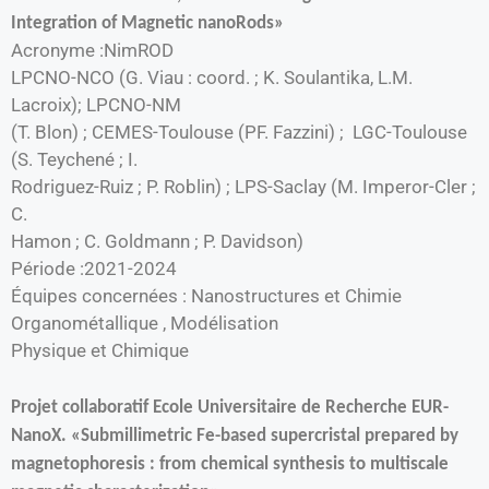
Integration of Magnetic nanoRods»
Acronyme :NimROD
LPCNO-NCO (G. Viau : coord. ; K. Soulantika, L.M.
Lacroix); LPCNO-NM
(T. Blon) ; CEMES-Toulouse (PF. Fazzini) ;
LGC-Toulouse
(S. Teychené ; I.
Rodriguez-Ruiz ; P. Roblin) ; LPS-Saclay (M. Imperor-Cler ;
C.
Hamon ; C. Goldmann ; P. Davidson)
Période :2021-2024
Équipes concernées : Nanostructures et Chimie
Organométallique , Modélisation
Physique et Chimique
Projet collaboratif Ecole Universitaire de Recherche EUR-
NanoX. «Submillimetric Fe-based supercristal prepared by
magnetophoresis : from chemical synthesis to multiscale