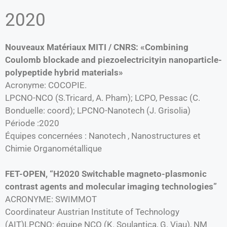
2020
Nouveaux Matériaux MITI / CNRS: «Combining
Coulomb blockade and piezoelectricityin nanoparticle-
polypeptide hybrid materials»
Acronyme: COCOPIE.
LPCNO-NCO (S.Tricard, A. Pham); LCPO, Pessac (C.
Bonduelle: coord); LPCNO-Nanotech (J. Grisolia)
Période :2020
Équipes concernées : Nanotech , Nanostructures et
Chimie Organométallique
FET-OPEN, “H2020 Switchable magneto-plasmonic
contrast agents and molecular imaging technologies”
ACRONYME: SWIMMOT
Coordinateur Austrian Institute of Technology
(AIT)LPCNO: équipe NCO (K. Soulantica, G. Viau), NM