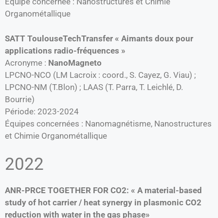
Équipe concernée : Nanostructures et Chimie
Organométallique
SATT ToulouseTechTransfer « Aimants doux pour
applications radio-fréquences »
Acronyme :
NanoMagneto
LPCNO-NCO (LM Lacroix : coord., S. Cayez, G. Viau) ;
LPCNO-NM (T.Blon) ; LAAS (T. Parra, T. Leichlé, D.
Bourrie)
Période: 2023-2024
Équipes concernées : Nanomagnétisme, Nanostructures
et Chimie Organométallique
2022
ANR-PRCE TOGETHER FOR CO2: « A material-based
study of hot carrier / heat synergy in plasmonic CO2
reduction with water in the gas phase»