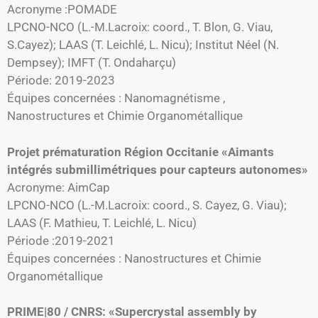
Acronyme :POMADE
LPCNO-NCO (L.-M.Lacroix: coord., T. Blon, G. Viau,
S.Cayez); LAAS (T. Leichlé, L. Nicu); Institut Néel (N.
Dempsey); IMFT (T. Ondaharçu)
Période: 2019-2023
Équipes concernées : Nanomagnétisme ,
Nanostructures et Chimie Organométallique
Projet prématuration Région Occitanie «Aimants
intégrés submillimétriques pour capteurs autonomes»
Acronyme: AimCap
LPCNO-NCO (L.-M.Lacroix: coord., S. Cayez, G. Viau);
LAAS (F. Mathieu, T. Leichlé, L. Nicu)
Période :2019-2021
Équipes concernées : Nanostructures et Chimie
Organométallique
PRIME|80 / CNRS: «Supercrystal assembly by