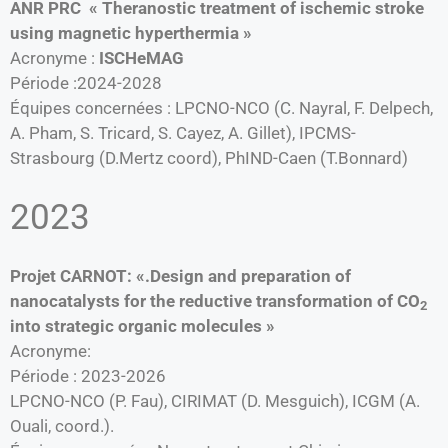
ANR PRC « Theranostic treatment of ischemic stroke
using magnetic hyperthermia »
Acronyme :
ISCHeMAG
Période :2024-2028
Équipes concernées : LPCNO-NCO (C. Nayral, F. Delpech,
A. Pham, S. Tricard, S. Cayez, A. Gillet), IPCMS-
Strasbourg (D.Mertz coord), PhIND-Caen (T.Bonnard)
2023
Projet CARNOT: «.Design and preparation of
nanocatalysts for the reductive transformation of CO
2
into strategic organic molecules »
Acronyme:
Période : 2023-2026
LPCNO-NCO (P. Fau), CIRIMAT (D. Mesguich), ICGM (A.
Ouali, coord.).