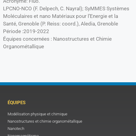
Acronyme: Fluo.
LPCNO-NCO (F. Delpech, C. Nayral); SyMMES Systèmes
Moléculaires et nano Matériaux pour l’Energie et la
Santé, Grenoble (P. Reiss: coord.), Aledia, Grenoble
Période :2019-2022
Équipes concernées : Nanostructures et Chimie
Organométallique
ÉQUIPES
Modélisation physique et chimique
Nanostructures et chimie organométallique
Nanotech
Nanomagnétisme