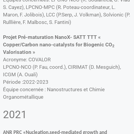
S. Cayez), LPCNO-MPC (R. Poteau-coordinateur, L.
Maron, F. Jolibois), LCC (P.Serp, J. Volkman), Solvionic (P.
Rulllière, F. Malbosc, S. Fantini)
Projet Pré-maturation NanoX- SATT TTT «
Copper/Carbon nano-catalysts for Biogenic CO
2
Valorisation »
Acronyme: COVALOR
LPCNO-NCO (P. Fau, coord.), CIRIMAT (D. Mesguich),
ICGM (A. Ouali)
Période :2022-2023
Équipe concernée : Nanostructures et Chimie
Organométallique
2021
ANR PRC «Nucleation,seed-mediated growth and