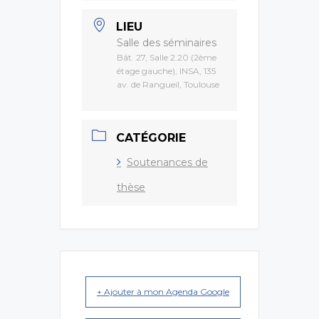
LIEU
Salle des séminaires
Bât. 27, Salle 2.20 (2ème
étage gauche), INSA, 135
av. de Rangueil, Toulouse
CATÉGORIE
Soutenances de
thèse
+ Ajouter à mon Agenda Google