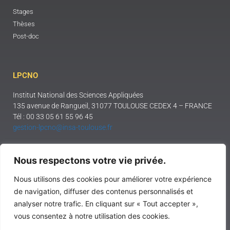
Stages
Thèses
Post-doc
LPCNO
Institut National des Sciences Appliquées
135 avenue de Rangueil, 31077 TOULOUSE CEDEX 4 – FRANCE
Tél : 00 33 05 61 55 96 45
gestion-lpcno@insa-toulouse.fr
Mentions légales
Nous respectons votre vie privée.
Nous utilisons des cookies pour améliorer votre expérience
de navigation, diffuser des contenus personnalisés et
Laboratoire de
analyser notre trafic. En cliquant sur « Tout accepter »,
Physique et Chimie
vous consentez à notre utilisation des cookies.
des Nano-objets