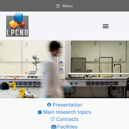
Menu
Presentation
Nanostructures and
Main research topics
Organometallic
Contracts
Chemistry
Facilities